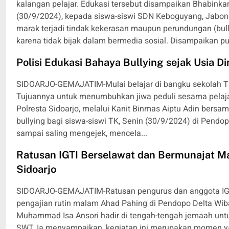
kalangan pelajar. Edukasi tersebut disampaikan Bhabink
(30/9/2024), kepada siswa-siswi SDN Keboguyang, Jabon.
marak terjadi tindak kekerasan maupun perundungan (bull
karena tidak bijak dalam bermedia sosial. Disampaikan pu
Polisi Edukasi Bahaya Bullying sejak Usia Di
SIDOARJO-GEMAJATIM-Mulai belajar di bangku sekolah TK,
Tujuannya untuk menumbuhkan jiwa peduli sesama pelajar
Polresta Sidoarjo, melalui Kanit Binmas Aiptu Adin ber
bullying bagi siswa-siswi TK, Senin (30/9/2024) di Pendo
sampai saling mengejek, mencela...
Ratusan IGTI Berselawat dan Bermunajat M
Sidoarjo
SIDOARJO-GEMAJATIM-Ratusan pengurus dan anggota IGT
pengajian rutin malam Ahad Pahing di Pendopo Delta Wiba
Muhammad Isa Ansori hadir di tengah-tengah jemaah unt
SWT. Ia menyampaikan, kegiatan ini merupakan momen ya