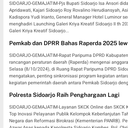
SIDOARJO-GEMAJATIM-Pjs Bupati Sidoarjo Isa Ansori dida
Apridawati, Kajari Sidoarjo Roy Rovalino Herudiansyah
Kadispora Yudi Irianto, General Manager Hotel Luminor 
menghadiri Launching Galeri Kriya Kreatif Sidoarjo II th 2
Galeri Kriya Kreatif Sidoarjo...
Pemkab dan DPRR Bahas Raperda 2025 lewa
SIDOARJO-GEMAJATIM-Rapat Paripurna DPRD Kabupaten 
rancangan peraturan daerah (Raperda) mengenai anggara
Selasa (8/10/2024), di Ruang Rapat Paripurna DPRD Sidoa
mengatakan, penting sinkronisasi program kegiatan anta
kegiatan pemerintah daerah antara Pemkab Sidoarjo deng
Polresta Sidoarjo Raih Penghargaan Lagi
SIDOARJO-GEMAJATIM-Layanan SKCK Online dan SKCK Keli
Top Inovasi Pelayanan Publik Kelompok Keberlanjutan T
Negara dan Reformasi Birokrasi (Kementerian PANRB). Pe
Azwar Anas kepada Kapolresta Sidoarjo Kombes. Pol. Chri