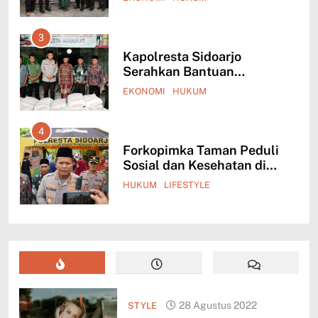
Dimudahkan
idoarjo
ntuan
 Mushola di
M
aman
Taman Peduli
esehatan di
LE
28 Agustus 2022
STYLE