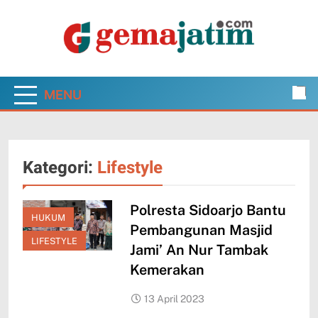
Skip
to
content
Gema Jatim
Jawa Timur dalam Pantauan Faktual
MENU
Kategori:
Lifestyle
Polresta Sidoarjo Bantu
HUKUM
Pembangunan Masjid
LIFESTYLE
Jami’ An Nur Tambak
Kemerakan
13 April 2023