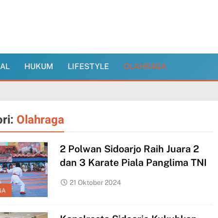
NAL
HUKUM
LIFESTYLE
OLAHRAGA
ri:
Olahraga
2 Polwan Sidoarjo Raih Juara 2
dan 3 Karate Piala Panglima TNI
5
21 Oktober 2024
resta
Bhayangkari dan
GA
oarjo Bantu
YKB Cabang
mbangunan
Kota Sidoarjo
KUM
LIFESTYLE
EKONOMI
HUKUM