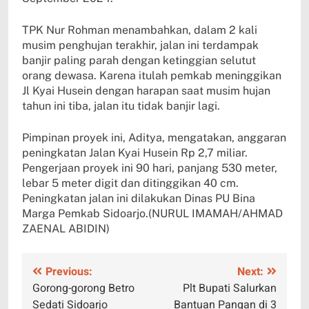
TPK Nur Rohman menambahkan, dalam 2 kali
musim penghujan terakhir, jalan ini terdampak
banjir paling parah dengan ketinggian selutut
orang dewasa. Karena itulah pemkab meninggikan
Jl Kyai Husein dengan harapan saat musim hujan
tahun ini tiba, jalan itu tidak banjir lagi.
Pimpinan proyek ini, Aditya, mengatakan, anggaran
peningkatan Jalan Kyai Husein Rp 2,7 miliar.
Pengerjaan proyek ini 90 hari, panjang 530 meter,
lebar 5 meter digit dan ditinggikan 40 cm.
Peningkatan jalan ini dilakukan Dinas PU Bina
Marga Pemkab Sidoarjo.(NURUL IMAMAH/AHMAD
ZAENAL ABIDIN)
Navigasi
Previous:
Next:
Gorong-gorong Betro
Plt Bupati Salurkan
pos
Sedati Sidoarjo
Bantuan Pangan di 3