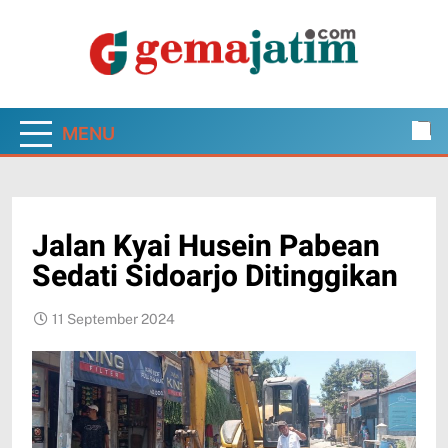
Skip
to
content
Gema Jatim
Jawa Timur dalam Pantauan Faktual
MENU
Jalan Kyai Husein Pabean
Sedati Sidoarjo Ditinggikan
11 September 2024