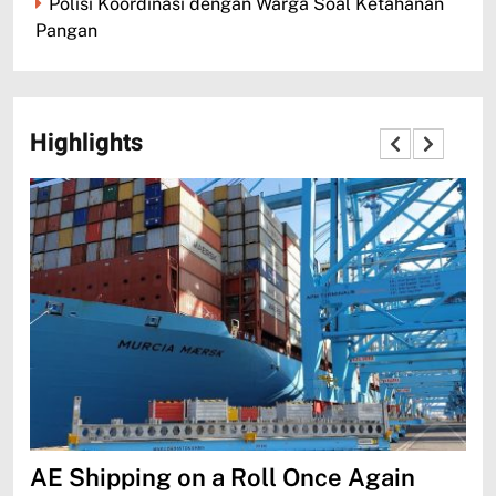
Polisi Koordinasi dengan Warga Soal Ketahanan
Pangan
Highlights
AE Shipping on a Roll Once Again
Mo