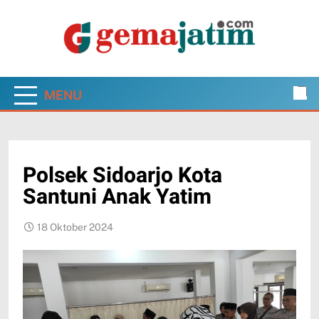
Skip
to
content
Gema Jatim
Jawa Timur dalam Pantauan Faktual
MENU
Polsek Sidoarjo Kota
Santuni Anak Yatim
18 Oktober 2024