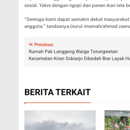
sosial. Yakni dengan ngopi dan panen ikan lele 
“Semoga kami dapat semakin dekat masyarakat d
anggota,” tandasnya.(nurul imamah/ahmad zaena
Navigasi
Previous:
Rumah Pak Langgeng Warga Terungwetan
pos
Kecamatan Krian Sidoarjo Dibedah Biar Layak H
BERITA TERKAIT