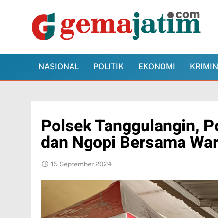
Skip
to
content
Gema Jatim
Jawa Timur dalam Pantauan Faktual
NASIONAL
POLITIK
EKONOMI
KRIMI
Polsek Tanggulangin, Po
dan Ngopi Bersama Wa
15 September 2024