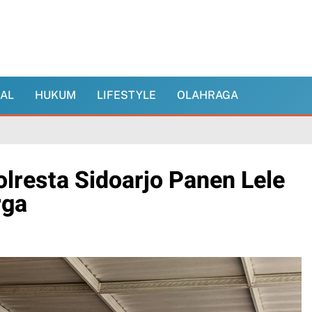
NAL
HUKUM
LIFESTYLE
OLAHRAGA
lresta Sidoarjo Panen Lele
rga