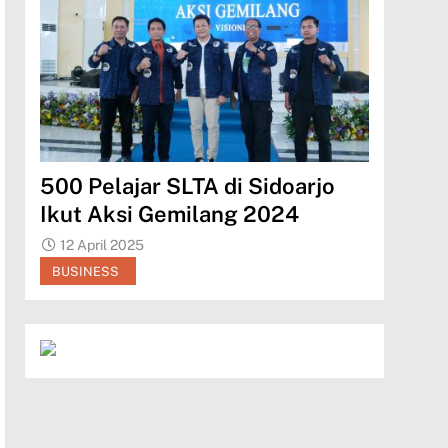
o
500 Pelajar SLTA di Sidoarjo
Megasu
dari
Ikut Aksi Gemilang 2024
Bingkis
12 April 2025
12 April 
BUSINESS
BUSINES