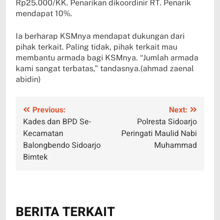
Rp25.000/KK. Penarikan dikoordinir RT. Penarik
mendapat 10%.
Ia berharap KSMnya mendapat dukungan dari
pihak terkait. Paling tidak, pihak terkait mau
membantu armada bagi KSMnya. “Jumlah armada
kami sangat terbatas,” tandasnya.(ahmad zaenal
abidin)
Navigasi
Previous:
Next:
Kades dan BPD Se-
Polresta Sidoarjo
pos
Kecamatan
Peringati Maulid Nabi
Balongbendo Sidoarjo
Muhammad
Bimtek
BERITA TERKAIT