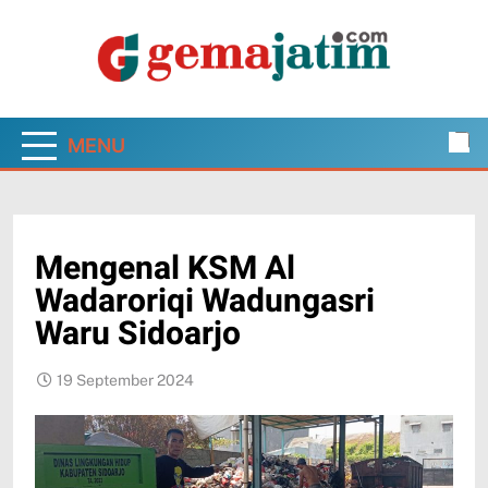
Skip
to
content
Gema Jatim
Jawa Timur dalam Pantauan Faktual
MENU
Mengenal KSM Al
Wadaroriqi Wadungasri
Waru Sidoarjo
19 September 2024