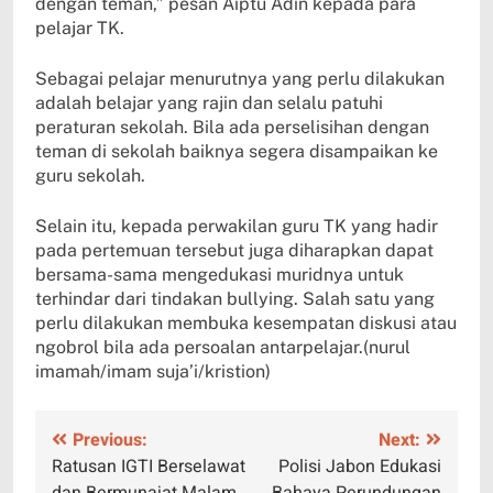
dengan teman,” pesan Aiptu Adin kepada para
pelajar TK.
Sebagai pelajar menurutnya yang perlu dilakukan
adalah belajar yang rajin dan selalu patuhi
peraturan sekolah. Bila ada perselisihan dengan
teman di sekolah baiknya segera disampaikan ke
guru sekolah.
Selain itu, kepada perwakilan guru TK yang hadir
pada pertemuan tersebut juga diharapkan dapat
bersama-sama mengedukasi muridnya untuk
terhindar dari tindakan bullying. Salah satu yang
perlu dilakukan membuka kesempatan diskusi atau
ngobrol bila ada persoalan antarpelajar.(nurul
imamah/imam suja’i/kristion)
Navigasi
Previous:
Next:
Ratusan IGTI Berselawat
Polisi Jabon Edukasi
pos
dan Bermunajat Malam
Bahaya Perundungan