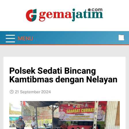
Skip
to
content
Gema Jatim
Jawa Timur dalam Pantauan Faktual
MENU
Polsek Sedati Bincang
Kamtibmas dengan Nelayan
21 September 2024