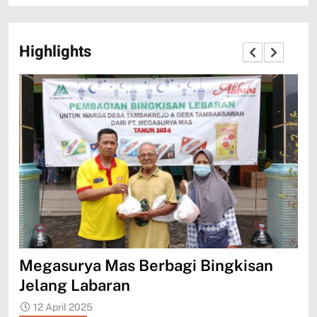
Highlights
ksi
Megasurya Mas Berbagi Bingkisan
AE
Jelang Labaran
wi
12 April 2025
1