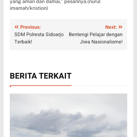
yang aman dan damai,” pesannya.(nurul
imamah/kristion)
Navigasi
Previous:
Next:
SDM Polresta Sidoarjo
Bentengi Pelajar dengan
pos
Terbaik!
Jiwa Nasionalisme!
BERITA TERKAIT