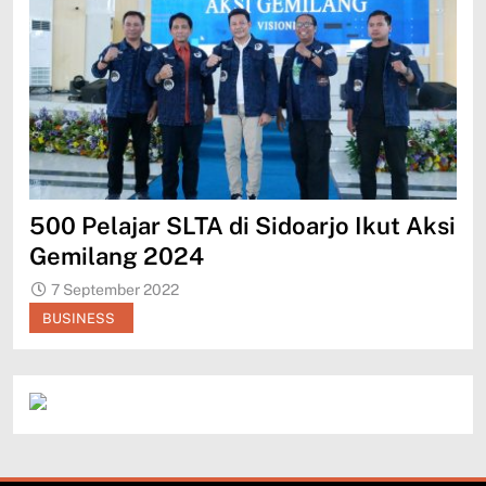
500 Pelajar SLTA di Sidoarjo Ikut Aksi
Me
Gemilang 2024
Je
7 September 2022
BUSINESS
B