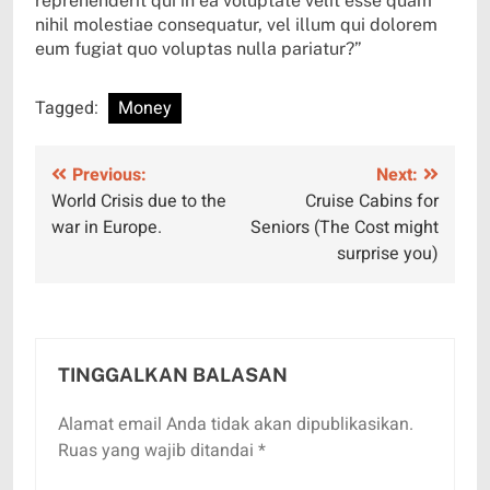
reprehenderit qui in ea voluptate velit esse quam
nihil molestiae consequatur, vel illum qui dolorem
eum fugiat quo voluptas nulla pariatur?”
Tagged:
Money
Navigasi
Previous:
Next:
World Crisis due to the
Cruise Cabins for
pos
war in Europe.
Seniors (The Cost might
surprise you)
TINGGALKAN BALASAN
Alamat email Anda tidak akan dipublikasikan.
Ruas yang wajib ditandai
*