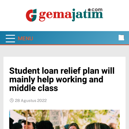
Skip
to
content
Gema Jatim
Jawa Timur dalam Pantauan Faktual
MENU
Student loan relief plan will
mainly help working and
middle class
28 Agustus 2022