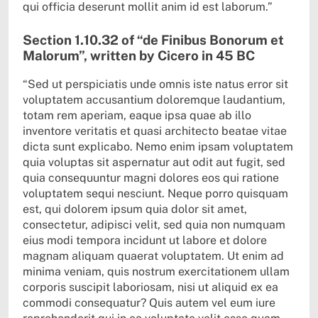
qui officia deserunt mollit anim id est laborum.”
Section 1.10.32 of “de Finibus Bonorum et
Malorum”, written by Cicero in 45 BC
“Sed ut perspiciatis unde omnis iste natus error sit
voluptatem accusantium doloremque laudantium,
totam rem aperiam, eaque ipsa quae ab illo
inventore veritatis et quasi architecto beatae vitae
dicta sunt explicabo. Nemo enim ipsam voluptatem
quia voluptas sit aspernatur aut odit aut fugit, sed
quia consequuntur magni dolores eos qui ratione
voluptatem sequi nesciunt. Neque porro quisquam
est, qui dolorem ipsum quia dolor sit amet,
consectetur, adipisci velit, sed quia non numquam
eius modi tempora incidunt ut labore et dolore
magnam aliquam quaerat voluptatem. Ut enim ad
minima veniam, quis nostrum exercitationem ullam
corporis suscipit laboriosam, nisi ut aliquid ex ea
commodi consequatur? Quis autem vel eum iure