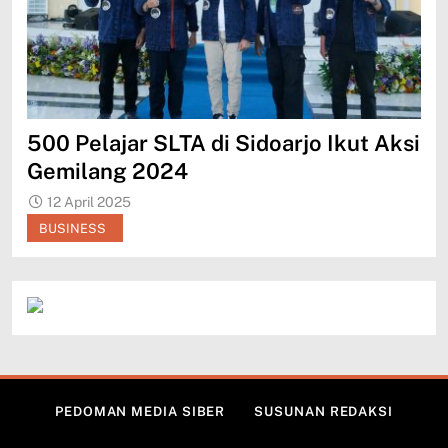
500 Pelajar SLTA di Sidoarjo Ikut Aksi
Me
Gemilang 2024
Je
12 April 2025
1
BUSINESS
B
PEDOMAN MEDIA SIBER
SUSUNAN REDAKSI