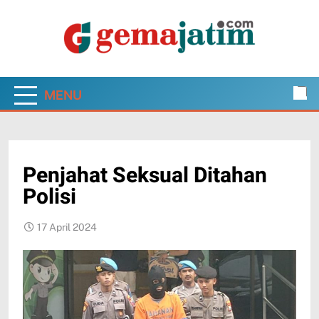
Skip
to
content
Gema Jatim
Jawa Timur dalam Pantauan Faktual
MENU
Penjahat Seksual Ditahan
Polisi
17 April 2024