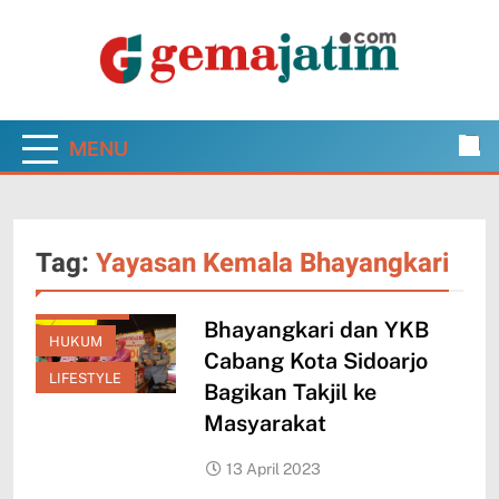
Skip
to
content
Gema Jatim
Jawa Timur dalam Pantauan Faktual
MENU
Tag:
Yayasan Kemala Bhayangkari
EKONOMI
Bhayangkari dan YKB
HUKUM
Cabang Kota Sidoarjo
LIFESTYLE
Bagikan Takjil ke
Masyarakat
13 April 2023