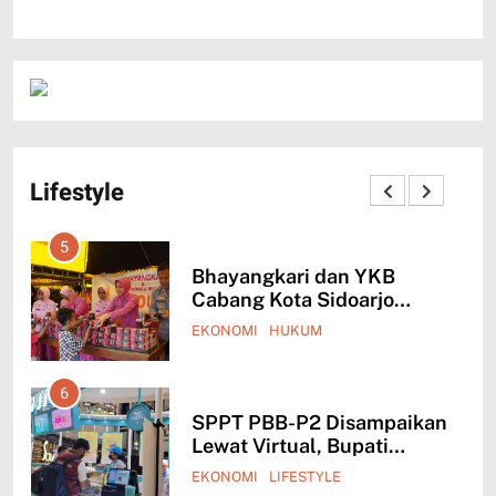
Lifestyle
1
ngkari dan YKB
Polresta Sid
g Kota Sidoarjo
Pembangunan
n Takjil ke Masyarakat
An Nur Tam
I
HUKUM
HUKUM
LIFEST
2
PBB-P2 Disampaikan
Polresta Sid
Virtual, Bupati
Pembangunan
rjo: Masyarakat Harus
An Nur Tam
I
LIFESTYLE
EKONOMI
HUK
dahkan