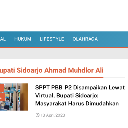
NAL
HUKUM
LIFESTYLE
OLAHRAGA
upati Sidoarjo Ahmad Muhdlor Ali
SPPT PBB-P2 Disampaikan Lewat
I
Virtual, Bupati Sidoarjo:
E
Masyarakat Harus Dimudahkan
5
resta
Bhayangkari dan
13 April 2023
oarjo Bantu
YKB Cabang
mbangunan
Kota Sidoarjo
KUM
LIFESTYLE
EKONOMI
HUKUM