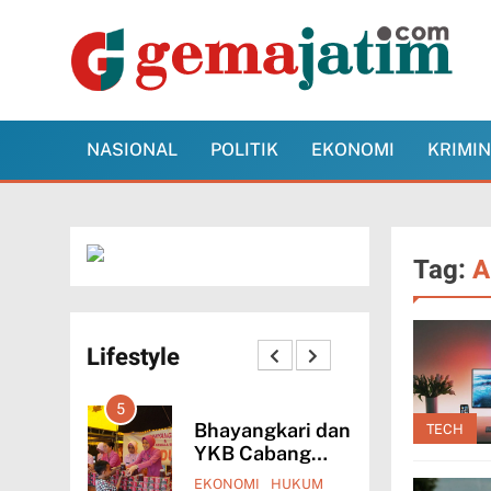
Skip
to
content
Gema Jatim
Jawa Timur dalam Pantauan Faktual
NASIONAL
POLITIK
EKONOMI
KRIMI
Tag:
A
Lifestyle
1
5
Bhayangkari dan
Polresta
TECH
YKB Cabang
Sidoarjo Bantu
Kota Sidoarjo
Pembangunan
EKONOMI
HUKUM
HUKUM
LIFESTYLE