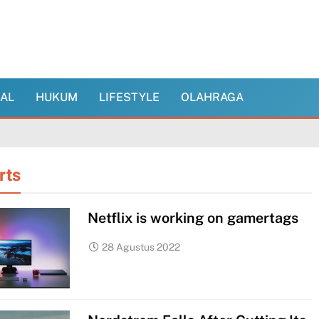
NAL
HUKUM
LIFESTYLE
OLAHRAGA
rts
Netflix is working on gamertags
28 Agustus 2022
Bhayangkari dan
YKB Cabang
Kota Sidoarjo
EKONOMI
HUKUM