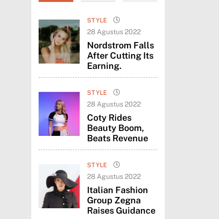
STYLE
28 Agustus 2022
Nordstrom Falls
After Cutting Its
Earning.
Per
STYLE
Vil
28 Agustus 2022
Bar
Coty Rides
Beauty Boom,
BU
28
Beats Revenue
STYLE
28 Agustus 2022
Italian Fashion
Group Zegna
Raises Guidance