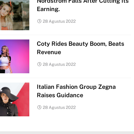
Nordstrom Falls After Cutting Its
Bagikan Takjil ke
Masyarakat
Earning.
SPPT PBB-P2
Disampaikan
28 Agustus 2022
Lewat Virtual,
EKONOMI
Bupati Sidoarjo:
LIFESTYLE
Masyarakat
Coty Rides Beauty Boom, Beats
Harus
Dimudahkan
Revenue
28 Agustus 2022
Italian Fashion Group Zegna
Raises Guidance
28 Agustus 2022